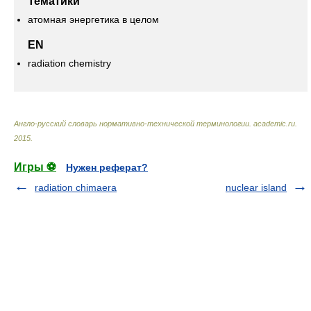
Тематики
атомная энергетика в целом
EN
radiation chemistry
Англо-русский словарь нормативно-технической терминологии
.
academic.ru
.
2015
.
Игры ⚽
Нужен реферат?
radiation chimaera
nuclear island