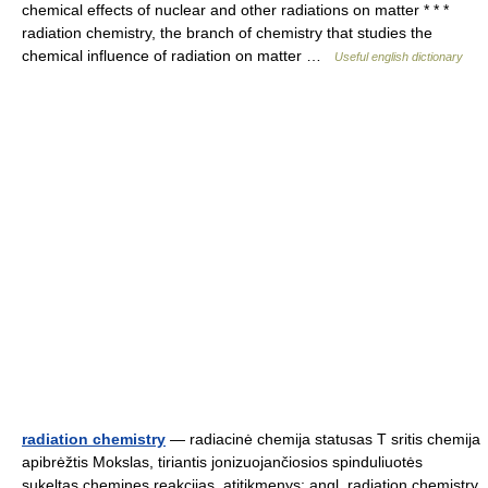
chemical effects of nuclear and other radiations on matter * * *
radiation chemistry, the branch of chemistry that studies the
chemical influence of radiation on matter …
Useful english dictionary
radiation chemistry
— radiacinė chemija statusas T sritis chemija
apibrėžtis Mokslas, tiriantis jonizuojančiosios spinduliuotės
sukeltas chemines reakcijas. atitikmenys: angl. radiation chemistry