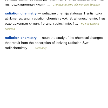
rus. радиационная химия …
Chemijos terminų aiškinamasis žodynas
radiation chemistry
— radiacinė chemija statusas T sritis fizika
atitikmenys: angl. radiation chemistry vok. Strahlungschemie, f rus.
радиационная химия, f pranc. radiochimie, f …
Fizikos terminų
žodynas
radiation chemistry
— noun the study of the chemical changes
that result from the absorption of ionizing radiation Syn:
radiochemistry …
Wiktionary